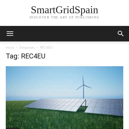
SmartGridSpain
DISCOVER THE ART OF PUBLISHING
Inicio
Etiquetas
REC4EU
Tag: REC4EU