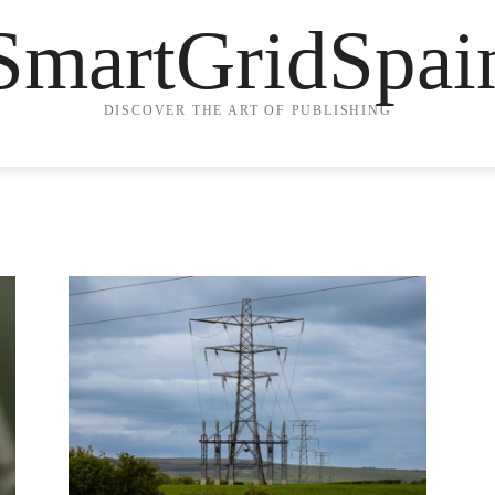
SmartGridSpai
DISCOVER THE ART OF PUBLISHING