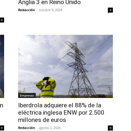
Anglia 3 en Reino Unido
Redacción
-
octubre 9, 2024
0
0
Empresas
en
Iberdrola adquiere el 88% de la
eléctrica inglesa ENW por 2.500
millones de euros
Redacción
-
agosto 2, 2024
0
0