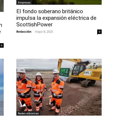
Empresas
El fondo soberano británico
impulsa la expansión eléctrica de
ScottishPower
n
e
Redacción
-
mayo 8, 2025
0
0
Redes eléctricas