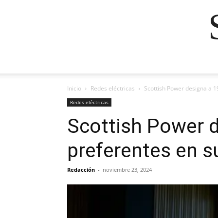
Inicio
Redes eléctricas
Scottish Power designa a 1
Redes eléctricas
Scottish Power 
preferentes en s
Redacción
-
noviembre 23, 2024