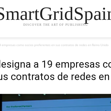
SmartGridSpai
DISCOVER THE ART OF PUBLISHING
9 empresas como socios preferentes en sus contratos de redes en Reino Unido
designa a 19 empresas 
us contratos de redes en