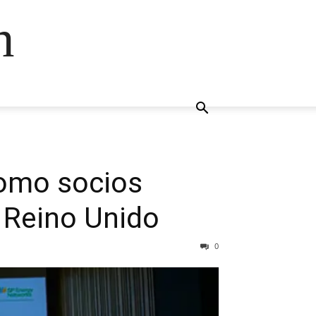
n
como socios
 Reino Unido
0