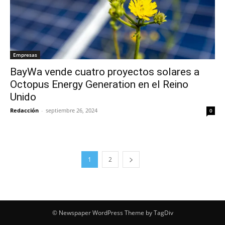
Empresas
BayWa vende cuatro proyectos solares a
Octopus Energy Generation en el Reino
Unido
Redacción
-
septiembre 26, 2024
0
1
2
© Newspaper WordPress Theme by TagDiv