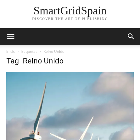
SmartGridSpain
DISCOVER THE ART OF PUBLISHING
Inicio
Etiquetas
Reino Unido
Tag: Reino Unido