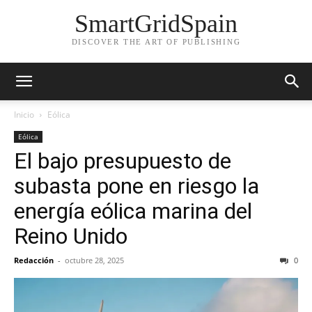
SmartGridSpain
DISCOVER THE ART OF PUBLISHING
Inicio
Eólica
Eólica
El bajo presupuesto de
subasta pone en riesgo la
energía eólica marina del
Reino Unido
Redacción
-
octubre 28, 2025
0