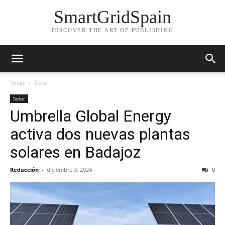
SmartGridSpain
DISCOVER THE ART OF PUBLISHING
Inicio
Solar
Solar
Umbrella Global Energy
activa dos nuevas plantas
solares en Badajoz
Redacción
-
diciembre 3, 2024
0