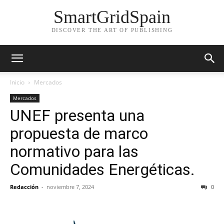
SmartGridSpain
DISCOVER THE ART OF PUBLISHING
Inicio
Mercados
Mercados
UNEF presenta una
propuesta de marco
normativo para las
Comunidades Energéticas.
Redacción
-
noviembre 7, 2024
0