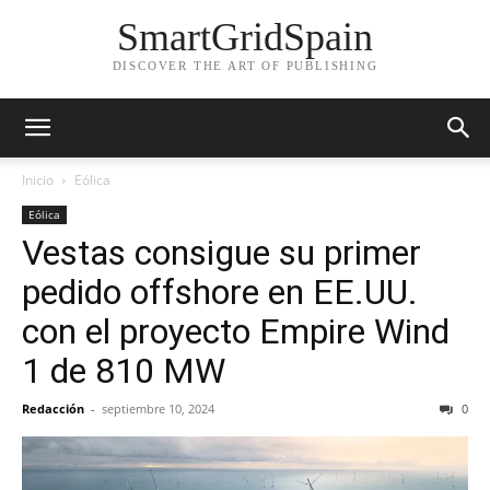
SmartGridSpain
DISCOVER THE ART OF PUBLISHING
Inicio
Eólica
Eólica
Vestas consigue su primer
pedido offshore en EE.UU.
con el proyecto Empire Wind
1 de 810 MW
Redacción
-
septiembre 10, 2024
0