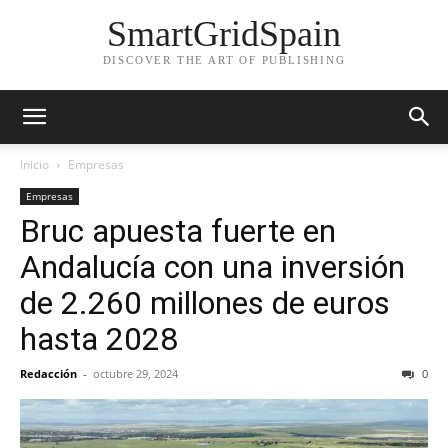
SmartGridSpain
DISCOVER THE ART OF PUBLISHING
Inicio
Empresas
Empresas
Bruc apuesta fuerte en
Andalucía con una inversión
de 2.260 millones de euros
hasta 2028
Redacción
-
octubre 29, 2024
0