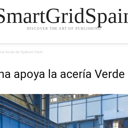
SmartGridSpai
DISCOVER THE ART OF PUBLISHING
ería Verde de Hydnum Steel
ha apoya la acería Verd