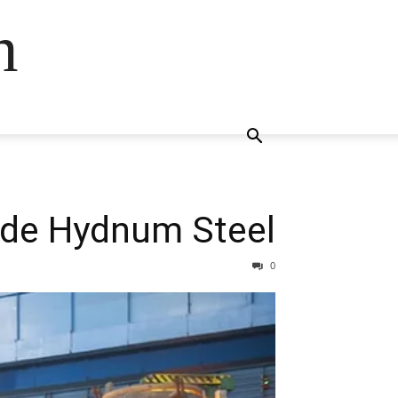
n
e de Hydnum Steel
0