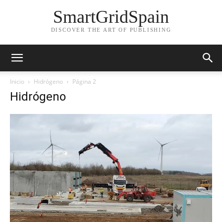
SmartGridSpain
DISCOVER THE ART OF PUBLISHING
Inicio
Hidrógeno
Página 2
Hidrógeno