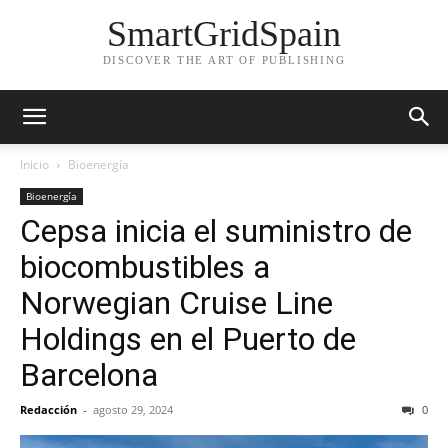
SmartGridSpain
DISCOVER THE ART OF PUBLISHING
Inicio
Bioenergía
Bioenergía
Cepsa inicia el suministro de
biocombustibles a
Norwegian Cruise Line
Holdings en el Puerto de
Barcelona
Redacción
-
agosto 29, 2024
0