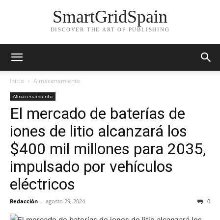
SmartGridSpain
DISCOVER THE ART OF PUBLISHING
Inicio
Almacenamiento
Almacenamiento
El mercado de baterías de
iones de litio alcanzará los
$400 mil millones para 2035,
impulsado por vehículos
eléctricos
Redacción
-
agosto 29, 2024
0