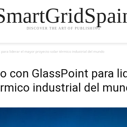
SmartGridSpai
DISCOVER THE ART OF PUBLISHING
para liderar el mayor proyecto solar térmico industrial del mundo
o con GlassPoint para li
érmico industrial del mu