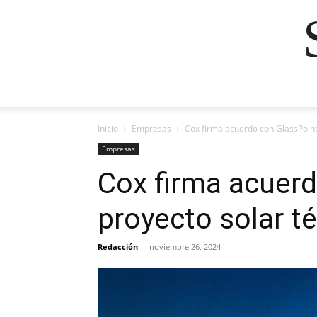
Inicio
Empresas
Cox firma acuerdo con GlassPoint 
Empresas
Cox firma acuerd
proyecto solar t
Redacción
-
noviembre 26, 2024