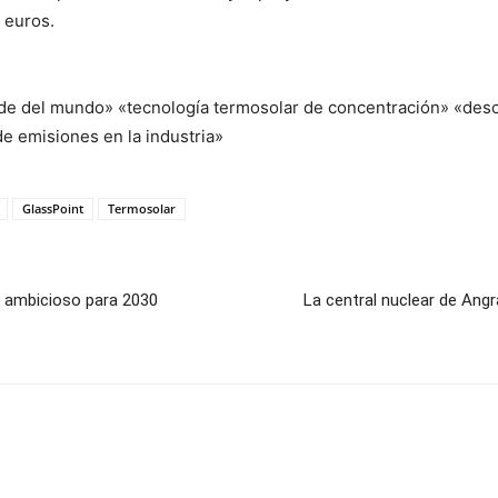
 euros.
nde del mundo» «tecnología termosolar de concentración» «des
de emisiones en la industria»
GlassPoint
Termosolar
o ambicioso para 2030
La central nuclear de Angra