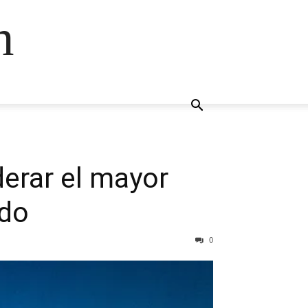
n
derar el mayor
ndo
0