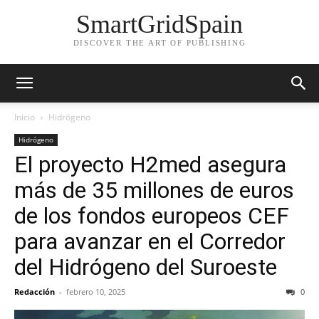
SmartGridSpain
DISCOVER THE ART OF PUBLISHING
Inicio
Hidrógeno
Hidrógeno
El proyecto H2med asegura
más de 35 millones de euros
de los fondos europeos CEF
para avanzar en el Corredor
del Hidrógeno del Suroeste
Redacción
-
febrero 10, 2025
0