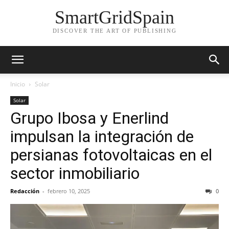
SmartGridSpain
DISCOVER THE ART OF PUBLISHING
Inicio
Solar
Solar
Grupo Ibosa y Enerlind
impulsan la integración de
persianas fotovoltaicas en el
sector inmobiliario
Redacción
-
febrero 10, 2025
0