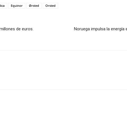
lica
Equinor
Ørsted
Orsted
millones de euros.
Noruega impulsa la energía 