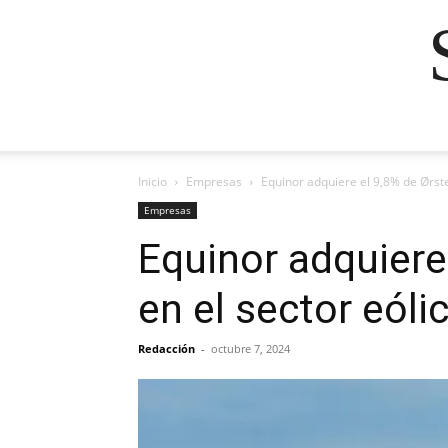
Inicio
Empresas
Equinor adquiere el 9,8% de Ørste
Empresas
Equinor adquiere
en el sector eóli
Redacción
-
octubre 7, 2024