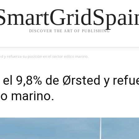
SmartGridSpai
DISCOVER THE ART OF PUBLISHING
d y refuerza su posición en el sector eólico marino.
 el 9,8% de Ørsted y refu
co marino.