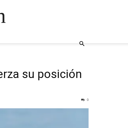
n
erza su posición
0