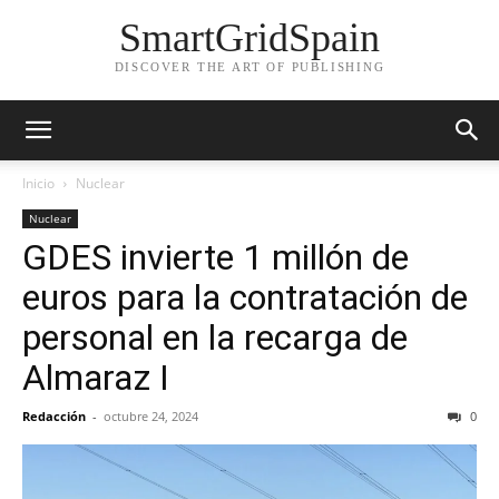
SmartGridSpain
DISCOVER THE ART OF PUBLISHING
Inicio
Nuclear
Nuclear
GDES invierte 1 millón de
euros para la contratación de
personal en la recarga de
Almaraz I
Redacción
-
octubre 24, 2024
0