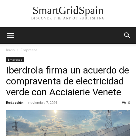
SmartGridSpain
DISCOVER THE ART OF PUBLISHING
Inicio
Empresas
Empresas
Iberdrola firma un acuerdo de
compraventa de electricidad
verde con Acciaierie Venete
Redacción
-
noviembre 7, 2024
0