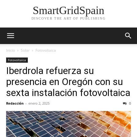
SmartGridSpain
DISCOVER THE ART OF PUBLISHING
Inicio
Solar
Fotovoltaica
Fotovoltaica
Iberdrola refuerza su
presencia en Oregón con su
sexta instalación fotovoltaica
Redacción
-
enero 2, 2025
0