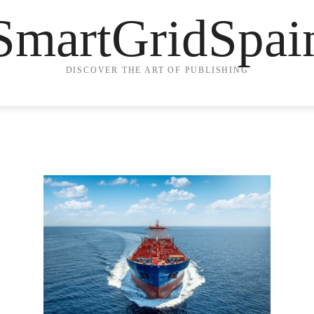
SmartGridSpai
DISCOVER THE ART OF PUBLISHING