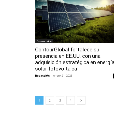
Fotovoltaica
ContourGlobal fortalece su
presencia en EE.UU. con una
adquisición estratégica en energí
solar fotovoltaica
Redacción
-
enero 21, 2025
1
2
3
4