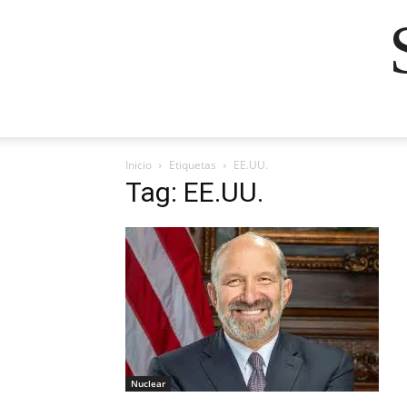
Inicio
Etiquetas
EE.UU.
Tag: EE.UU.
Nuclear