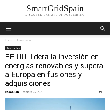
SmartGridSpain
DISCOVER THE ART OF PUBLISHING
Inicio
Renovables
Renovables
EE.UU. lidera la inversión en
energías renovables y supera
a Europa en fusiones y
adquisiciones
Redacción
-
febrero 25, 2025
0