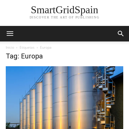
SmartGridSpain
DISCOVER THE ART OF PUBLISHING
Inicio
Etiquetas
Europa
Tag: Europa