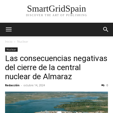
SmartGridSpain
DISCOVER THE ART OF PUBLISHING
Inicio
Nuclear
Nuclear
Las consecuencias negativas
del cierre de la central
nuclear de Almaraz
Redacción
-
octubre 14, 2024
0