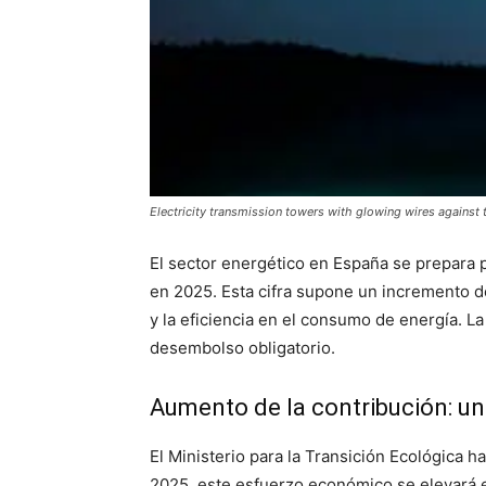
Electricity transmission towers with glowing wires against 
El sector energético en España se prepara 
en 2025. Esta cifra supone un incremento de
y la eficiencia en el consumo de energía. L
desembolso obligatorio.
Aumento de la contribución: u
El Ministerio para la Transición Ecológica
2025, este esfuerzo económico se elevará e