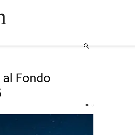
n
 al Fondo
5
0