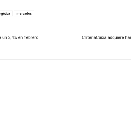
rgética
mercados
e un 3,4% en febrero
CriteriaCaixa adquiere ha