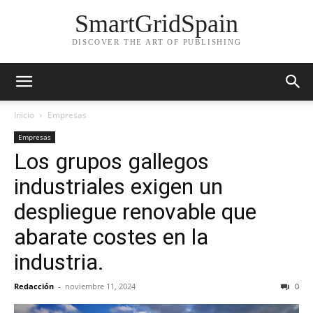
SmartGridSpain
DISCOVER THE ART OF PUBLISHING
Inicio
Empresas
Empresas
Los grupos gallegos
industriales exigen un
despliegue renovable que
abarate costes en la
industria.
Redacción
-
noviembre 11, 2024
0