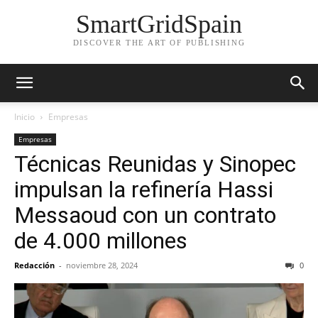
SmartGridSpain
DISCOVER THE ART OF PUBLISHING
Inicio
Empresas
Empresas
Técnicas Reunidas y Sinopec
impulsan la refinería Hassi
Messaoud con un contrato
de 4.000 millones
Redacción
-
noviembre 28, 2024
0