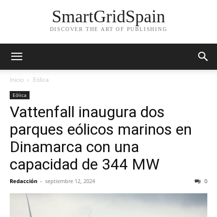
SmartGridSpain
DISCOVER THE ART OF PUBLISHING
Inicio
Eólica
Eólica
Vattenfall inaugura dos
parques eólicos marinos en
Dinamarca con una
capacidad de 344 MW
Redacción
-
septiembre 12, 2024
0