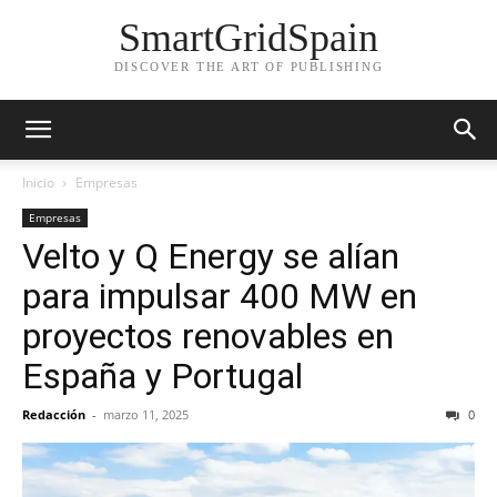
SmartGridSpain
DISCOVER THE ART OF PUBLISHING
Inicio
Empresas
Empresas
Velto y Q Energy se alían
para impulsar 400 MW en
proyectos renovables en
España y Portugal
Redacción
-
marzo 11, 2025
0