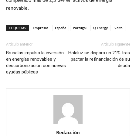
completado más de 2,3 GW en activos de energía
renovable.
ETIQUETAS
Empresas
España
Portugal
Q Energy
Velto
Artículo anterior
Artículo siguiente
Bruselas impulsa la inversión
Holaluz se dispara un 21% tras
en energías renovables y
pactar la refinanciación de su
descarbonización con nuevas
deuda
ayudas públicas
Redacción