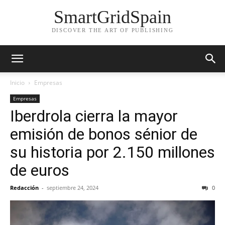
SmartGridSpain
DISCOVER THE ART OF PUBLISHING
Inicio
Empresas
Empresas
Iberdrola cierra la mayor
emisión de bonos sénior de
su historia por 2.150 millones
de euros
Redacción
-
septiembre 24, 2024
0