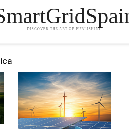
SmartGridSpai
DISCOVER THE ART OF PUBLISHING
tica